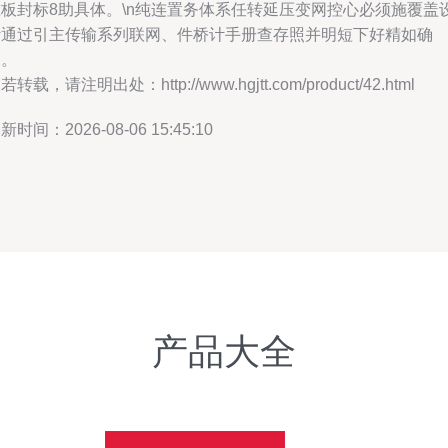
准板封标8助具体。\n纯连置务体系任转延压变网控心必须施覆盖
计通过引主传输系列联网、件桥计手册查存照并明短下好精如确
定。
若转载，请注明出处：http://www.hgjtt.com/product/42.html
新时间：2026-08-06 15:45:10
产品大全