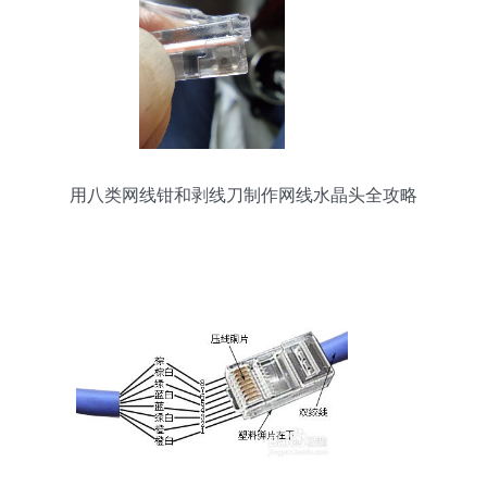
用八类网线钳和剥线刀制作网线水晶头全攻略