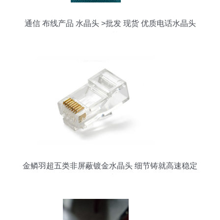
通信 布线产品 水晶头 >批发 现货 优质电话水晶头
6p4c 4芯rj11
金鳞羽超五类非屏蔽镀金水晶头 细节铸就高速稳定
网络基石